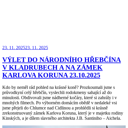
Publikováno
23. 11. 2025
23. 11. 2025
VÝLET DO NÁRODNÍHO HŘEBČÍNA
V KLADRUBECH A NA ZÁMEK
KARLOVA KORUNA 23.10.2025
Kdo by neměl rád pohled na krásné koně? Prozkoumali jsme s
průvodkyní celý hřebčín, vyslechli rodokmeny sahající až do
minulosti. Obdivovali jsme nádherné kočáry, které si zahrály i v
mnohých filmech. Po výborném domácím obědě v nedaleké vsi
jsme přejeli do Chlumce nad Cidlinou a prohlédli si krásně
zrekonstruovaný zámek Karlova Koruna, který je v majetku rodiny
Kinských, a je dílem slavného architekta J.B. Santiniho – Aichela.