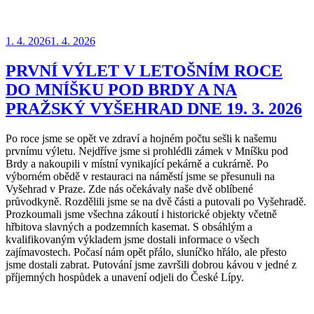
Publikováno
1. 4. 2026
1. 4. 2026
PRVNÍ VÝLET V LETOŠNÍM ROCE
DO MNÍŠKU POD BRDY A NA
PRAŽSKÝ VYŠEHRAD DNE 19. 3. 2026
Po roce jsme se opět ve zdraví a hojném počtu sešli k našemu
prvnímu výletu. Nejdříve jsme si prohlédli zámek v Mníšku pod
Brdy a nakoupili v místní vynikající pekárně a cukrárně. Po
výborném obědě v restauraci na náměstí jsme se přesunuli na
Vyšehrad v Praze. Zde nás očekávaly naše dvě oblíbené
průvodkyně. Rozdělili jsme se na dvě části a putovali po Vyšehradě.
Prozkoumali jsme všechna zákoutí i historické objekty včetně
hřbitova slavných a podzemních kasemat. S obsáhlým a
kvalifikovaným výkladem jsme dostali informace o všech
zajímavostech. Počasí nám opět přálo, sluníčko hřálo, ale přesto
jsme dostali zabrat. Putování jsme završili dobrou kávou v jedné z
příjemných hospůdek a unavení odjeli do České Lípy.