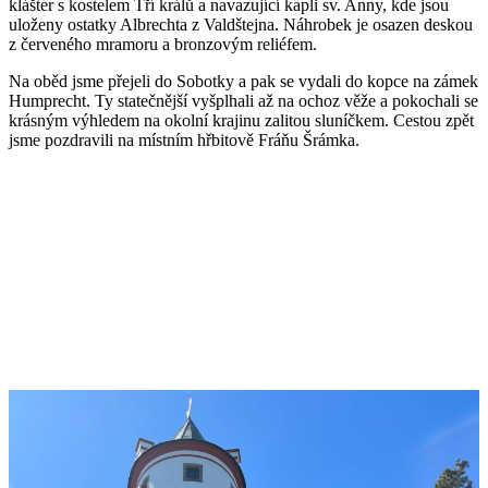
klášter s kostelem Tří králů a navazující kapli sv. Anny, kde jsou
uloženy ostatky Albrechta z Valdštejna. Náhrobek je osazen deskou
z červeného mramoru a bronzovým reliéfem.
Na oběd jsme přejeli do Sobotky a pak se vydali do kopce na zámek
Humprecht. Ty statečnější vyšplhali až na ochoz věže a pokochali se
krásným výhledem na okolní krajinu zalitou sluníčkem. Cestou zpět
jsme pozdravili na místním hřbitově Fráňu Šrámka.