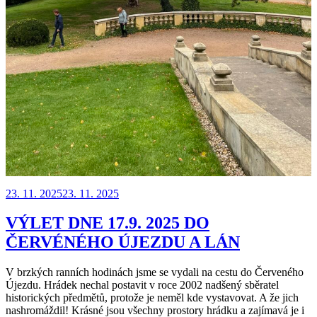
Publikováno
23. 11. 2025
23. 11. 2025
VÝLET DNE 17.9. 2025 DO
ČERVÉNÉHO ÚJEZDU A LÁN
V brzkých ranních hodinách jsme se vydali na cestu do Červeného
Újezdu. Hrádek nechal postavit v roce 2002 nadšený sběratel
historických předmětů, protože je neměl kde vystavovat. A že jich
nashromáždil! Krásné jsou všechny prostory hrádku a zajímavá je i