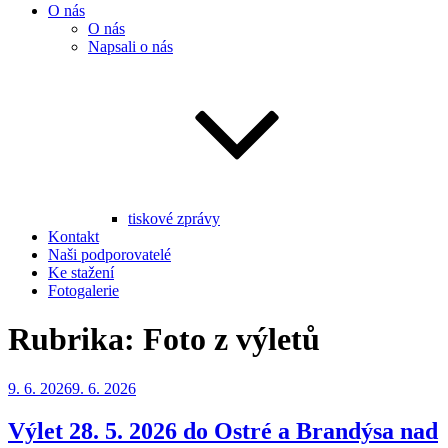
O nás
O nás
Napsali o nás
tiskové zprávy
Kontakt
Naši podporovatelé
Ke stažení
Fotogalerie
Rubrika:
Foto z výletů
Publikováno
9. 6. 2026
9. 6. 2026
Výlet 28. 5. 2026 do Ostré a Brandýsa nad