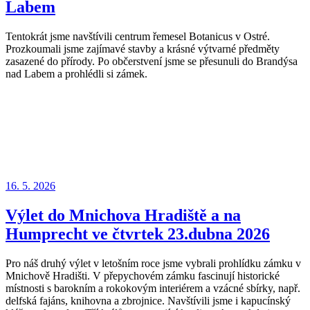
Labem
Tentokrát jsme navštívili centrum řemesel Botanicus v Ostré.
Prozkoumali jsme zajímavé stavby a krásné výtvarné předměty
zasazené do přírody. Po občerstvení jsme se přesunuli do Brandýsa
nad Labem a prohlédli si zámek.
Publikováno
16. 5. 2026
Výlet do Mnichova Hradiště a na
Humprecht ve čtvrtek 23.dubna 2026
Pro náš druhý výlet v letošním roce jsme vybrali prohlídku zámku v
Mnichově Hradišti. V přepychovém zámku fascinují historické
místnosti s barokním a rokokovým interiérem a vzácné sbírky, např.
delfská fajáns, knihovna a zbrojnice. Navštívili jsme i kapucínský