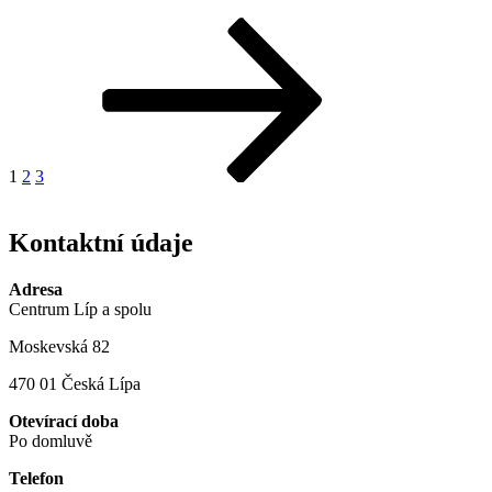
Stránkování
Stránka:
Stránka:
Stránka:
Další
stránka
příspěvků
1
2
3
Kontaktní údaje
Adresa
Centrum Líp a spolu
Moskevská 82
470 01 Česká Lípa
Otevírací doba
Po domluvě
Telefon