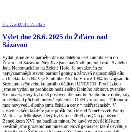
Publikováno
31. 7. 2025
31. 7. 2025
Výlet dne 26.6. 2025 do Žďáru nad
Sázavou
Vydali jsme se za parného dne na dalekou cestu autobusem do
Žďáru nad Sázavou. Nejdříve jsme navštívili poutní kostel Svatého
Jana Nepomuckého na Zelené Hoře. Je považován za
nejvýznamnější stavbu barokní gotiky a zároveň nejosobitější dílo
architekta Jana Blažeje Santiniho Aichla. V roce 1994 byl zapsán do
Seznamu světového kulturního dědictví UNESCO. Procházkou
jsme se vydali na prohlídku nedalekého Dolního hřbitova zvaného
Krchůvek, který byl opět postaven dle návrhu Santiniho v době, kdy
se očekával příchod morové epidemie. Oběd v restauraci Táferna se
moc nevyvedl, dlouho jsme čekali a ceny “ nekřesťanské“. V
Cisterciáckém klášteře jsme prošli farní kostel Nanebevzetí Panny
Marie a sv. Mikuláše, který byl v roce 2009 povýšen papežem
Benediktem XVI. na baziliku minor. Po kávě ve zdejší klášterní
kavárně jsme prozkoumali muzeum Nové generace, které osvětluje
historii města Žďáru nad Sázavou. Značně unavení jsme uvítali