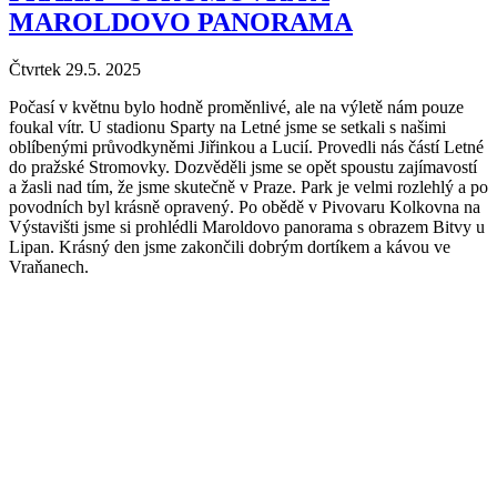
MAROLDOVO PANORAMA
Čtvrtek 29.5. 2025
Počasí v květnu bylo hodně proměnlivé, ale na výletě nám pouze
foukal vítr. U stadionu Sparty na Letné jsme se setkali s našimi
oblíbenými průvodkyněmi Jiřinkou a Lucií. Provedli nás částí Letné
do pražské Stromovky. Dozvěděli jsme se opět spoustu zajímavostí
a žasli nad tím, že jsme skutečně v Praze. Park je velmi rozlehlý a po
povodních byl krásně opravený. Po obědě v Pivovaru Kolkovna na
Výstavišti jsme si prohlédli Maroldovo panorama s obrazem Bitvy u
Lipan. Krásný den jsme zakončili dobrým dortíkem a kávou ve
Vraňanech.