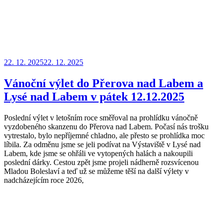
Publikováno
22. 12. 2025
22. 12. 2025
Vánoční výlet do Přerova nad Labem a
Lysé nad Labem v pátek 12.12.2025
Poslední výlet v letošním roce směřoval na prohlídku vánočně
vyzdobeného skanzenu do Přerova nad Labem. Počasí nás trošku
vytrestalo, bylo nepříjemné chladno, ale přesto se prohlídka moc
líbila. Za odměnu jsme se jeli podívat na Výstaviště v Lysé nad
Labem, kde jsme se ohřáli ve vytopených halách a nakoupili
poslední dárky. Cestou zpět jsme projeli nádherně rozsvícenou
Mladou Boleslaví a teď už se můžeme těší na další výlety v
nadcházejícím roce 2026,