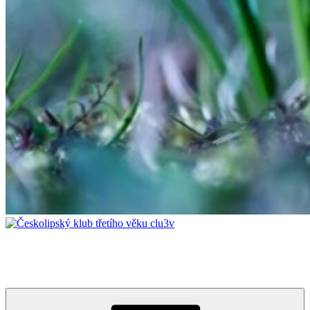
Českolipský klub třetího věku clu3v
Vzdělávání napříč generacemi