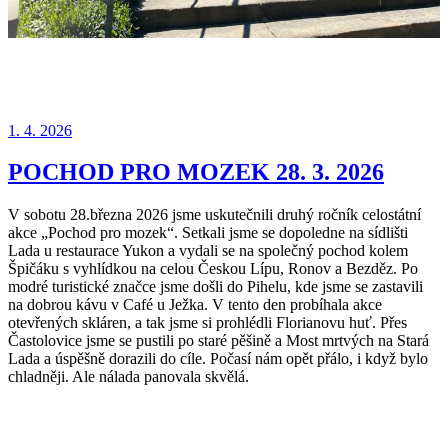
Publikováno
1. 4. 2026
POCHOD PRO MOZEK 28. 3. 2026
V sobotu 28.března 2026 jsme uskutečnili druhý ročník celostátní
akce „Pochod pro mozek“. Setkali jsme se dopoledne na sídlišti
Lada u restaurace Yukon a vydali se na společný pochod kolem
Špičáku s vyhlídkou na celou Českou Lípu, Ronov a Bezděz. Po
modré turistické značce jsme došli do Pihelu, kde jsme se zastavili
na dobrou kávu v Café u Ježka. V tento den probíhala akce
otevřených skláren, a tak jsme si prohlédli Florianovu huť. Přes
Častolovice jsme se pustili po staré pěšině a Most mrtvých na Stará
Lada a úspěšně dorazili do cíle. Počasí nám opět přálo, i když bylo
chladněji. Ale nálada panovala skvělá.