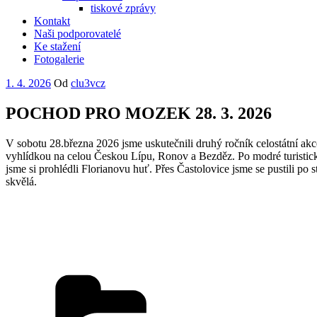
tiskové zprávy
Kontakt
Naši podporovatelé
Ke stažení
Fotogalerie
Publikováno
1. 4. 2026
Od
clu3vcz
POCHOD PRO MOZEK 28. 3. 2026
V sobotu 28.března 2026 jsme uskutečnili druhý ročník celostátní ak
vyhlídkou na celou Českou Lípu, Ronov a Bezděz. Po modré turistické 
jsme si prohlédli Florianovu huť. Přes Častolovice jsme se pustili po 
skvělá.
Rubriky