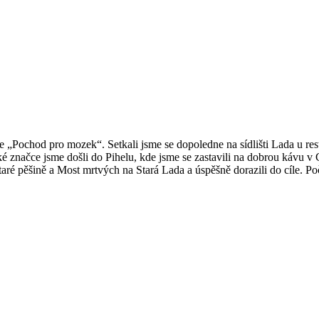
ce „Pochod pro mozek“. Setkali jsme se dopoledne na sídlišti Lada u r
značce jsme došli do Pihelu, kde jsme se zastavili na dobrou kávu v C
staré pěšině a Most mrtvých na Stará Lada a úspěšně dorazili do cíle. P