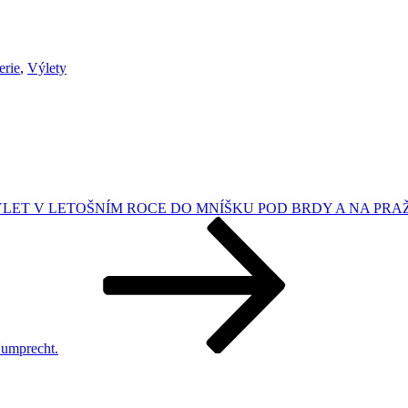
erie
,
Výlety
LET V LETOŠNÍM ROCE DO MNÍŠKU POD BRDY A NA PRAŽS
Humprecht.