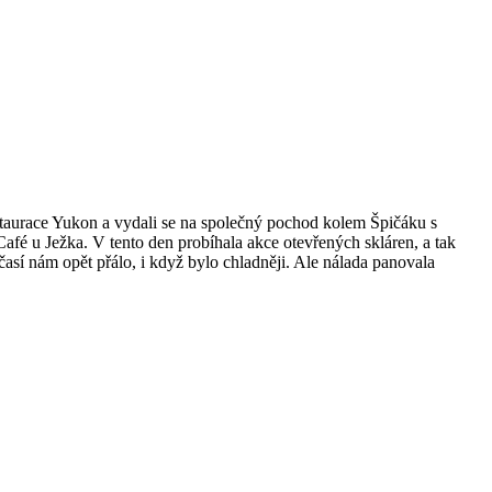
estaurace Yukon a vydali se na společný pochod kolem Špičáku s
afé u Ježka. V tento den probíhala akce otevřených skláren, a tak
očasí nám opět přálo, i když bylo chladněji. Ale nálada panovala