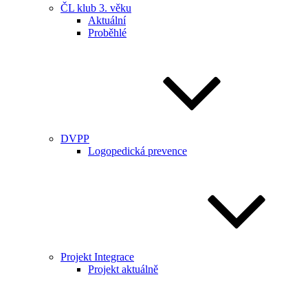
ČL klub 3. věku
Aktuální
Proběhlé
DVPP
Logopedická prevence
Projekt Integrace
Projekt aktuálně