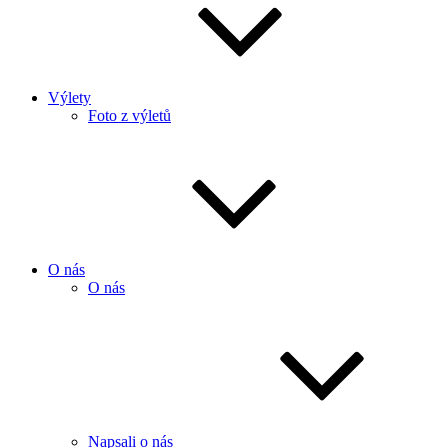
Výlety
Foto z výletů
O nás
O nás
Napsali o nás