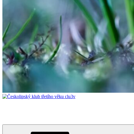
Českolipský klub třetího věku clu3v
Vzdělávání napříč generacemi