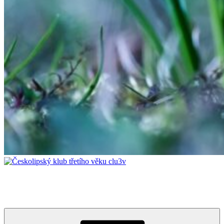
Českolipský klub třetího věku clu3v
Vzdělávání napříč generacemi