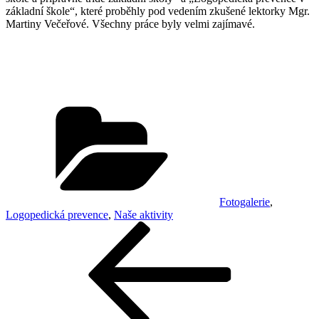
základní škole“, které proběhly pod vedením zkušené lektorky Mgr.
Martiny Večeřové. Všechny práce byly velmi zajímavé.
Rubriky
Fotogalerie
,
Logopedická prevence
,
Naše aktivity
Navigace
Předchozí
příspěvek
pro
příspěvek