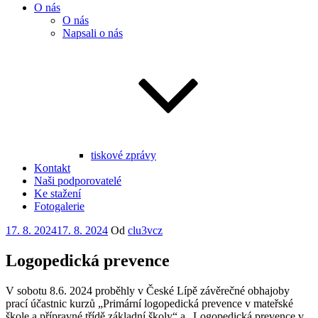
O nás
O nás
Napsali o nás
tiskové zprávy
Kontakt
Naši podporovatelé
Ke stažení
Fotogalerie
Publikováno
17. 8. 2024
17. 8. 2024
Od
clu3vcz
Logopedická prevence
V sobotu 8.6. 2024 proběhly v České Lípě závěrečné obhajoby
prací účastnic kurzů „Primární logopedická prevence v mateřské
škole a přípravné třídě základní školy“ a „Logopedická prevence v