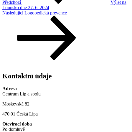
Předchozí
Výlet na
Lounsko dne 27. 6. 2024
Následující
Následující
Logopedická prevence
příspěvek
Kontaktní údaje
Adresa
Centrum Líp a spolu
Moskevská 82
470 01 Česká Lípa
Otevírací doba
Po domluvě