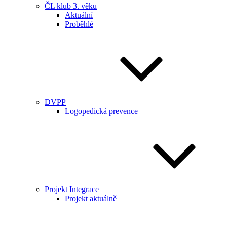
ČL klub 3. věku
Aktuální
Proběhlé
DVPP
Logopedická prevence
Projekt Integrace
Projekt aktuálně