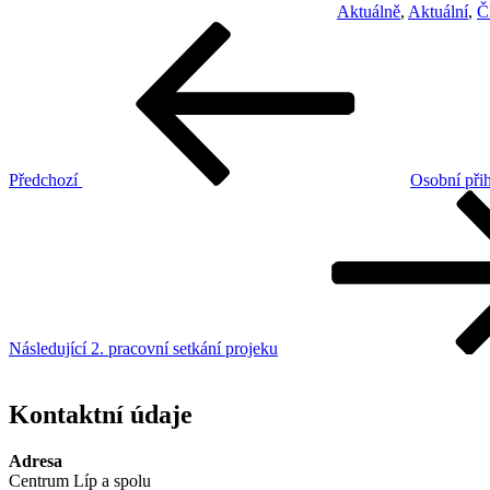
Aktuálně
,
Aktuální
,
Č
Navigace
Předchozí
příspěvek
pro
příspěvek
Předchozí
Osobní při
Následující
příspěvek
Následující
2. pracovní setkání projeku
Kontaktní údaje
Adresa
Centrum Líp a spolu