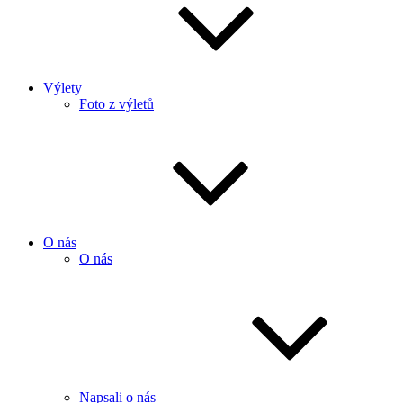
Výlety
Foto z výletů
O nás
O nás
Napsali o nás