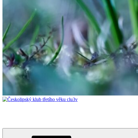
Českolipský klub třetího věku clu3v
Vzdělávání napříč generacemi