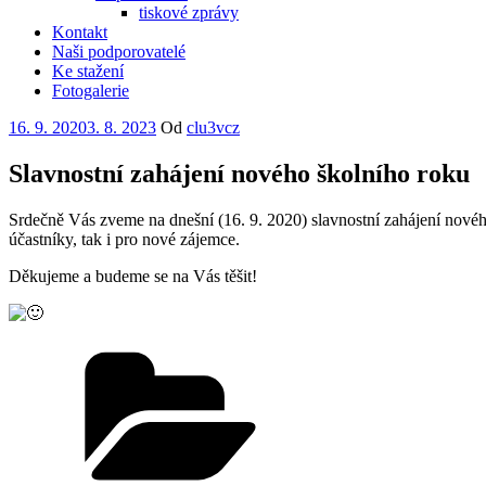
tiskové zprávy
Kontakt
Naši podporovatelé
Ke stažení
Fotogalerie
Publikováno
16. 9. 2020
3. 8. 2023
Od
clu3vcz
Slavnostní zahájení nového školního roku
Srdečně Vás zveme na dnešní (16. 9. 2020) slavnostní zahájení nové
účastníky, tak i pro nové zájemce.
Děkujeme a budeme se na Vás těšit!
Rubriky